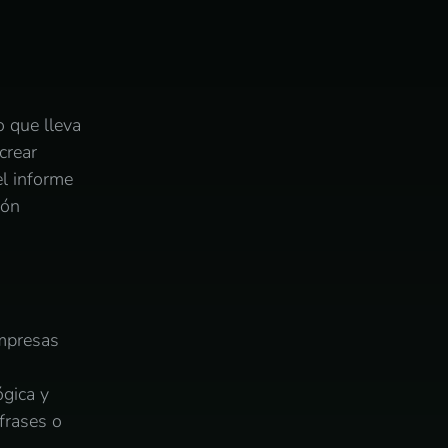
 que lleva
crear
el informe
ión
empresas
ógica y
frases o