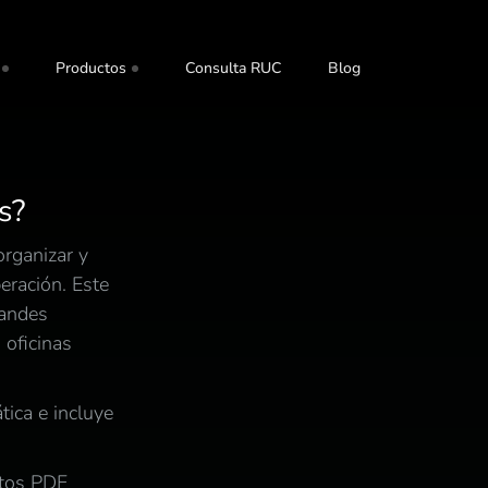
Productos
Consulta RUC
Blog
s?
rganizar y
eración. Este
randes
 oficinas
ica e incluye
ntos PDF