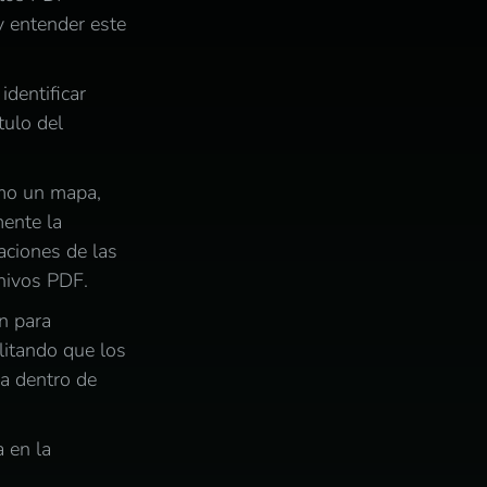
y entender este
identificar
tulo del
omo un mapa,
ente la
aciones de las
chivos PDF.
n para
litando que los
a dentro de
 en la