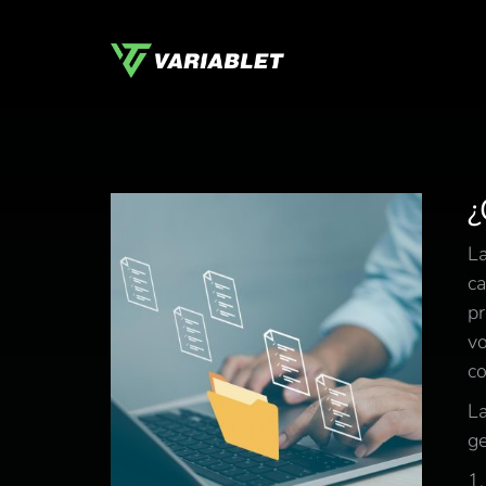
¿
La
ca
pr
vo
co
La
ge