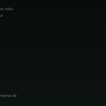
no solo
la
emente de