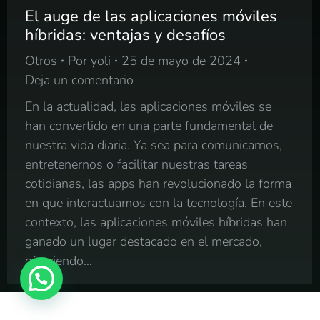
El auge de las aplicaciones móviles
híbridas: ventajas y desafíos
Otros
Por
yoli
25 de mayo de 2024
Deja un comentario
En la actualidad, las aplicaciones móviles se
han convertido en una parte fundamental de
nuestra vida diaria. Ya sea para comunicarnos,
entretenernos o facilitar nuestras tareas
cotidianas, las apps han revolucionado la forma
en que interactuamos con la tecnología. En este
contexto, las aplicaciones móviles híbridas han
ganado un lugar destacado en el mercado,
ofreciendo…